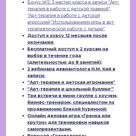
Бонус №2: 3 мастер-класса в записи “Арт-
+7 495 148 72 70
терапия в работе с детской травмой”;
“Арт-терапия в работе с детской
агрессией;”Использованием игры в арт-
терапевтической работе с детьми”
Доступ к курсу 12 месяцев после
окончания
Бесплатный доступ к 2 курсам на
выбор в течение года
(длительностью до 8 занятий);
2 вебинара девиантолога Н.М. Кий в
записи:
“Арт-терапия и детская игромания”
“Арт-терапия и школьный буллинг”
Три встречи в мини-группе с коучем,
бизнес-тренером, специалистом по
продвижению Еленой Куренной:
Онлайн деловая игра «Гренка или
крутон» для тренировки навыков
самопрезентации.
Воркшоп «Головоломка».