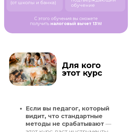
ак.ч.
Если вы педагог, который
видит, что стандартные
методы не срабатывают
—
этот курс даст инструменты,
которые работают.
Если вы психолог и хотите
расширить клиентскую базу
—
арт-терапия привлекает тех, кого
отпугивают классические
подходы и вопросы стандартной
терапии.
Если вы специалист по
работе с детьми с
особенностями
— вы поймёте,
почему творчество часто более
эффективно, чем слова, и
научитесь применять арт-
терапию в своей работе
Почему надо учиться именно
сейчас?
✅
Родители устают от стандартных
подходов, которые не идут в
глубину переживаний ребёнка.
Арт-
терапия — это то, чего не хватает на