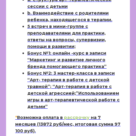
сессии с детьми
b. Взаимодействие с родителями
ребенка, находящегося в терапии.
5 встреч в мини-группе с
преподавателями для практики,
ответы на вопросы, супервизии,
помощи в развитии;
Бонус №1: онлайн -курс в записи
“Маркетинг и развитие личного
бренда помогающего практика”
Бонус №2: 3 мастер-класса в записи
“Арт- терапия в работе с детской
травмой”; “Арт-терапия в работе с
детской агрессией;”Использованием
игры в арт-терапевтической работе с
детьми”
*
Возможна оплата в
рассрочку
на 7
месяцев (13872 руб/мес, итоговая сумма 97
100 руб).