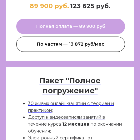
89 900 руб.
123 625 руб.
Полная оплата — 89 900 руб​
По частям — 13 872 руб/мес
Пакет "Полное
Остались вопросы?
погружение"
Нужна помощь? Наши
консультанты Валерия и Данил с
30 живых онлайн-занятий с теорией и
удовольствием вам помогут!
Тел.:
+74951453630
или оставьте
практикой;
заявку в нашем Телеграм боте,
Доступ к видеозаписям занятий в
или напишите в Вконтакте и мы
течение курса
12 месяцев
по окончании
сами с вами свяжемся!»
обучения;
Электронный сертификат от