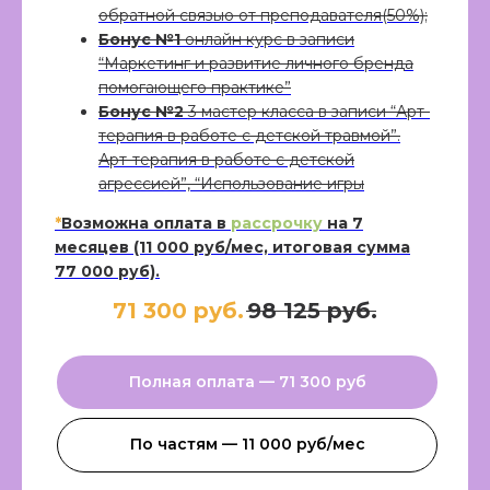
Р
обратной связью от преподавателя(50%);
Бонус №1
онлайн курс в записи
Остались вопросы
“Маркетинг и развитие личного бренда
или нужна консультация?
Мы поможем
помогающего практике”
Бонус №2
3 мастер класса в записи “Арт-
терапия в работе с детской травмой”.
Арт-терапия в работе с детской
Оставить заявку на консультацию
агрессией”, “Использование игры
*
Возможна оплата в
рассрочку
на 7
месяцев (11 000 руб/мес, итоговая сумма
77 000 руб).
71 300 руб.
98 125 руб.
Полная оплата — 71 300 руб​
По частям — 11 000 руб/мес