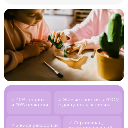
✓ 40% теории
✓ Живые занятия в ZOOM
и 60% практики
с доступом к записям
✓ Сертификат,
✓ 2 вида рассрочки
подтверждающий
(от школы и банка)
обучение
С этого обучения вы сможете
получить
налоговый вычет 13%!
По окончании курса вы
получаете сертификат от
"Международной школы арт-
Для кого
терапии":
этот курс
Тариф Профессионал
сертификат на 32 ак.ч., при условии
выполнения обязательных д.з. 44