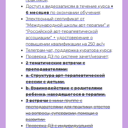
Доступ к видеозаписям в течение курса
+
6 месяцев
по окончании обучения;
Электронный сертификат от
“Международной школы арт-терапии” и
“Российской арт-терапевтической
ассоциации” + удостоверение о
повышении квалификации на 250 ак/ч
Телеграм-чат, поддержка куратора курса;
Проверка ДЗ по системе зачет/незачет;
2 тематические встречи с
преподавателями:
а. Структура арт-терапевтической
сессии с детьми.
b. Взаимодействие с родителями
ребенка, находящегося в терапии.
3 встречи
в мини-группе с
преподавателями для практики, ответов
на вопросы, супервизии, помощи о
развитии
Проверка ДЗ с индивидуальной