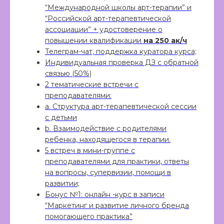
Т
Оставить заявку в тг
“Международной школы арт-терапии” и
“Российской арт-терапевтической
Оставить заявку в ВК
ассоциации” + удостоверение о
повышении квалификации
на 250 ак/ч
Наш отдел заботы:
Телеграм-чат, поддержка куратора курса;
Индивидуальная проверка ДЗ с обратной
связью (50%)
2 тематические встречи с
преподавателями:
а. Структура арт-терапевтической сессии
с детьми
+7 993 505 29 99
+7 963 449 22 18
b. Взаимодействие с родителями
Валерия
Данил
ребенка, находящегося в терапии.
5 встреч в мини-группе с
преподавателями для практики, ответы
Отдел заботы может позвонить
на вопросы, супервизии, помощи в
Вам с номеров:
развитии;
Бонус №1: онлайн -курс в записи
+7 495 145 37 71
+7 495 128 68 00
“Маркетинг и развитие личного бренда
+7 495 145 36 30
помогающего практика”
+7 495 148 58 85