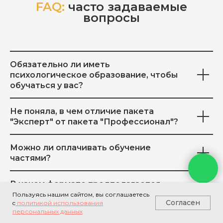
FAQ:
часто задаваемые
вопросы
Обязательно ли иметь
психологическое образование, чтобы
обучаться у вас?
Не поняла, в чем отличие пакета
"Эксперт" от пакета "Профессионал"?
Можно ли оплачивать обучение
частями?
В каком формате предполагается
итоговая работа по программе?
Пользуясь нашим сайтом, вы соглашаетесь
Согласен
c
политикой использования
персональных данных
Каковы условия получения