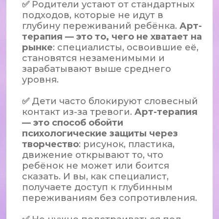
Попробовать бесплатно
Что даст вам
этот курс?
50+ техник и упражнений,
готовых к использованию на
следующий день после
занятия — работа с тревогой,
агрессией, с примерами из
реальной практики
преподавателей
Понимание, как
адаптировать методы
под
возраст, запрос,
особенности ребёнка и
семьи
Инструменты
для
работы с тревогой,
страхами, агрессией,