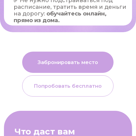
подавленными
эмоциями
Навыки
взаимодействия с
семьёй,
выстраивания
контакта и безопасного
терапевтического
пространства
По окончании курса вы
Сертификат
установленного
получаете сертификат от
образца,
позволяющий
"Международной школы арт-
вступить в Российскую
терапии":
арт-терапевтическую
ассоциацию
Тариф Профессионал
сертификат на 32 ак.ч., при условии
выполнения обязательных д.з. 44
ак.ч.