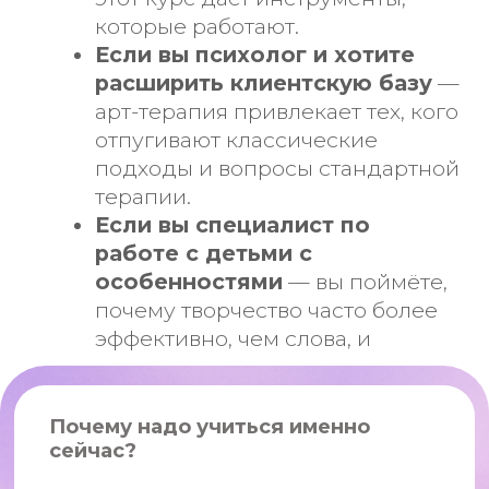
рынке
: специалисты, освоившие её,
становятся незаменимыми и
зарабатывают выше среднего
уровня.
✅
Дети часто блокируют словесный
контакт из-за тревоги.
Арт-терапия
— это способ обойти
психологические защиты через
творчество
: рисунок, пластика,
движение открывают то, что
ребёнок не может или боится
сказать. И вы, как специалист,
получаете доступ к глубинным
переживаниям без сопротивления.
✅
Не нужно подстраиваться под
расписание, тратить время и деньги
на дорогу:
обучайтесь онлайн,
прямо из дома.
Забронировать место