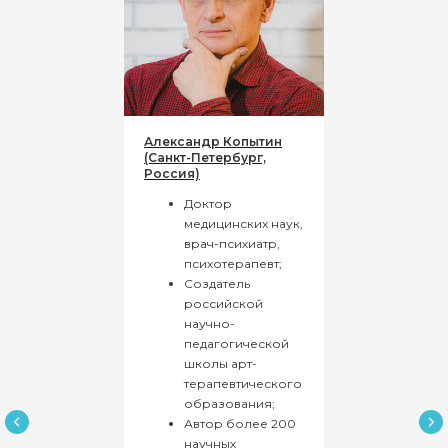
Оставить заявку в тг
Оставить заявку в ВК
Наш отдел заботы:
Александр Копытин
(Санкт-Петербург,
Россия)
Доктор
медицинских наук,
врач-психиатр,
+7 993 505 29 99
+7 963 449 22 18
психотерапевт;
Валерия
Данил
Создатель
российской
научно-
педагогической
Отдел заботы может позвонить
Вам с номеров:
школы арт-
терапевтического
+7 495 145 37 71
образования;
+7 495 128 68 00
Автор более 200
+7 495 145 36 30
научных
+7 495 148 58 85