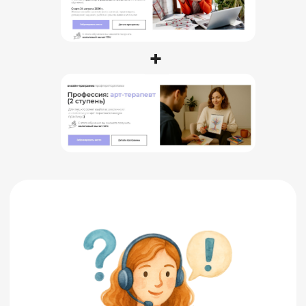
+
Как освоить профессию
арт-терапевта и начать
практику за 7 месяцев?
Попробовать