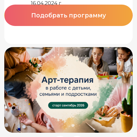
75% обучения -
практика:
Оценка учеников
по данным
работа в парах, тройках
отзывов с
интервизия и супервизия
Яндекса
работа с реальными
клиентами