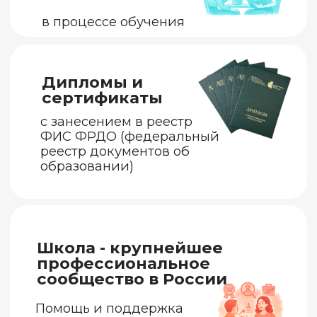
Творческая реализация и
развитие в профессии
Доход
Прикладные техники и
инструменты
для работы с актуальными
запросами (тревога, депрессия,
травма и т.д.)
Работа с собой
и самопомощь
Расширение
компетенций