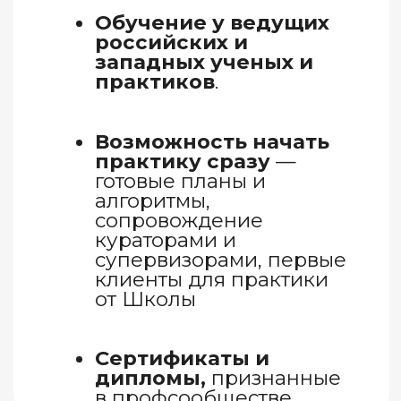
Российская арт-терапевтическая
ассоциация www.rusata.ru
Ассоциация интермодальной
терапии искусствами (АИТИ)
artstherapy.ru
Ассоциация танцевально-
двигательной терапии (АТДТ)
atdt.ru
Восточно-европейская арт-
терапевтическая ассоциация
eeata.net