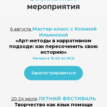
мероприятия
35+
40+
препод
из 
образовательных
преподавателей
Велико
программ
из разных стран
Австрии
Эстони
и
Мастер-класс с Ксенией
6 августа
Ильинской
«Арт-методы в нарративном
подходе: как пересочинить свою
историю»
Начало в 19.00 по МСК
Зарегистрироваться
ЛЕТНИЙ ФЕСТИВАЛЬ
20-24 июля
Творчество как язык помощи