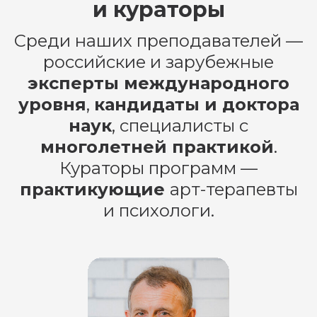
и кураторы
Среди наших преподавателей —
российские и зарубежные
эксперты международного
уровня
,
кандидаты и доктора
наук
, специалисты с
многолетней практикой
.
Кураторы программ —
практикующие
арт-терапевты
Остались вопросы?
и психологи.
Нужна помощь? Наши
консультанты Валерия и Данил с
удовольствием вам помогут!
Тел.:
+74951453630
или оставьте
заявку в нашем Телеграм боте,
или напишите в Вконтакте и мы
сами с вами свяжемся!»