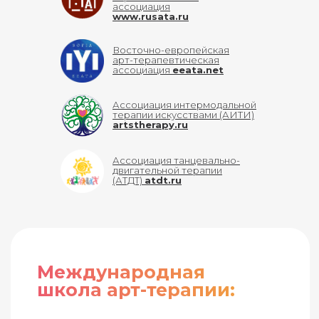
ассоциация
www.rusata.ru
Восточно-европейская
арт-терапевтическая
ассоциация
eeata.net
Ассоциация интермодальной
терапии искусствами (АИТИ)
artstherapy.ru
Ассоциация танцевально-
двигательной терапии
(АТДТ)
atdt.ru