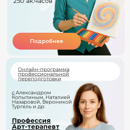
проблем»
Подробнее
Подробнее
М
астер-класс
А
рт-сериал
Екатерина
Позднякова, Элиана
Маркман, Варвара
Сидорова
«Как творчество
помогает
«Возможности арт-
справиться с болью
терапии для работы
Остались вопросы
и не потеряться во
с женской
тьме?»
проблематикой»
или нужна консультация?
Мы поможем
Подробнее
Подробнее
Оставить заявку на консультацию