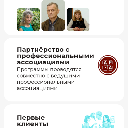
Школа - крупнейшее
профессиональное
сообщество в России
Помощь и поддержка
единомышненников
Арт-терапия
вдохновляет
и открывает
перспективы