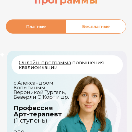
Платные
Бесплатные
О
нлайн-квест
В
ебинар-лекция
Вероника Тургель
«Попробуйте
«Арт-терапия
себя в роли
для всех:
арт-
от саморазвития
терапевта!»
до решения
сложных