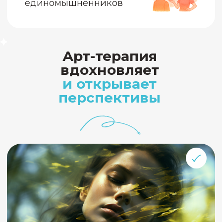
помогающего практика
научно доказанный метод с
клиентами
Наши самые
популярные
программы
Онлайн-программа
повышения
квалификации
с Александром
Копытиным,
Вероникой Тургель,
Беверли О’Корт и др.