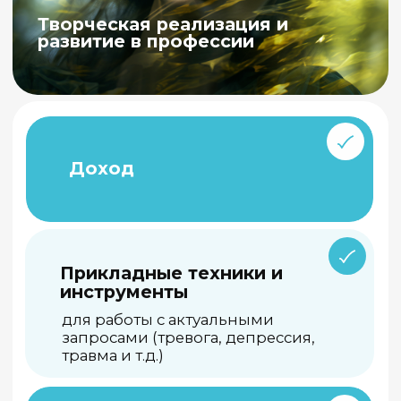
Профессия
Арт-терапевт
(1 ступень)
250 ак.часов
Подробнее
Онлайн-программа
профессиональной
переподготовки
с
Александром
Копытиным, Наталией
Назаровой, Вероникой
Тургель и др.
Профессия
Арт-терапевт
(2 ступень)
350 ак.часов