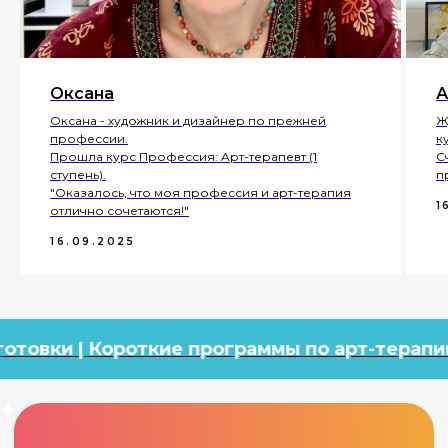
Оксана
А
Оксана - художник и дизайнер по прежней
Ж
профессии.
к
Прошла курс Профессия: Арт-терапевт (1
С
ступень).
п
"Оказалось, что моя профессия и арт-терапия
1
отлично сочетаются!"
16.09.2025
откие программы по арт-терапии
Професс