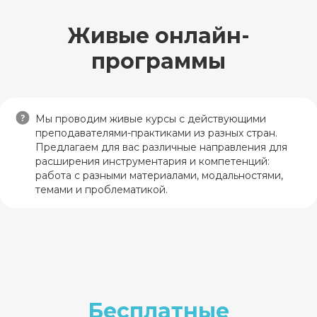
Обучение у ведущих
российских и
Живые онлайн-
западных ученых и
практиков
.
программы
Возможность начать
практику сразу
—
готовые планы и
алгоритмы,
Мы проводим живые курсы с действующими
сопровождение
преподавателями-практиками из разных стран.
кураторами и
супервизорами, первые
Предлагаем для вас различные направления для
клиенты для практики
расширения инструментария и компетенций:
от Школы
работа с разными материалами, модальностями,
темами и проблематикой.
Сертификаты и
дипломы,
признанные
в профсообществе
России.
25 000+
5+ лет
Рассрочка и гибкий
учеников
обучаем
формат
— учитесь, не
прошли
арт-терапевтов
выходя из дома
обучение
онлайн
Бесплатные