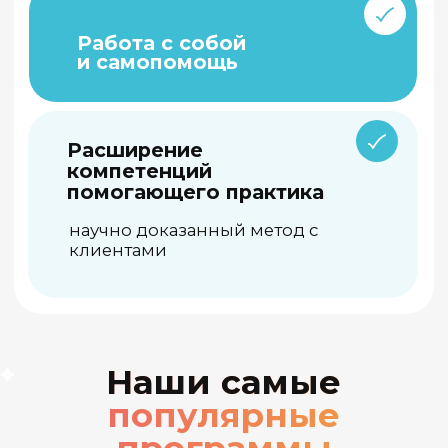
Подробнее
Онлайн-программа повышения
квалификации
с Людмилой Лебедевой, Дианой
Ахмадеевой, Александром Копытиным
и др.
Арт-терапия в работе с
детьми, подростками и
семьями
250 ак.часов
Подробнее