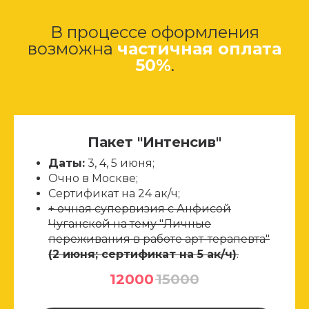
В процессе оформления
возможна
частичная оплата
ПО
50%
.
Пакет "Интенсив"
Даты:
3, 4, 5 июня;
Очно в Москве;
Сертификат на 24 ак/ч;
+ очная супервизия с Анфисой
Чуганской на тему "Личные
переживания в работе арт-терапевта"
(2 июня; сертификат на 5 ак/ч)
.
12000
15000