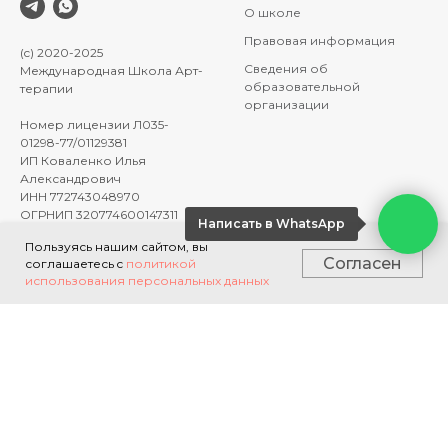
О школе
Правовая информация
(c) 2020-2025
Сведения об
Международная Школа Арт-
образовательной
терапии
организации
Номер лицензии Л035-
01298-77/01129381
ИП Коваленко Илья
Александрович
ИНН 772743048970
НИ
ОГРНИП 320774600147311
Написать в WhatsApp
info@artterapia.ru
Пользуясь нашим сайтом, вы
Согласен
соглашаетесь c
политикой
ОБУЧЕНИЕ
ПРОЕКТЫ
использования персональных данных
Учиться бесплатно
База знаний
Вебинары
Сообщество
Каталог курсов
Популярные курсы
Профессия арт-терапевт