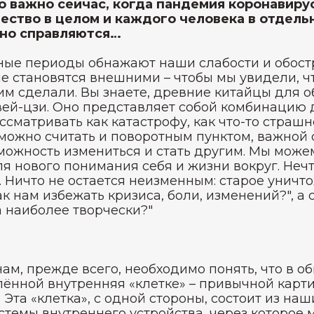
но важно сейчас, когда пандемия коронавир
ество в целом и каждого человека в отдель
ешно справляются…
ные периоды обнажают наши слабости и обос
е становятся внешними – чтобы мы увидели, ч
тим сделали. Вы знаете, древние китайцы для 
вей-цзи. Оно представляет собой комбинацию 
ссматривать как катастрофу, как что-то страшн
можно считать и поворотным пунктом, важной 
можность измениться и стать другим. Мы може
ля нового понимания себя и жизни вокруг. Неч
. Ничто не остается неизменным: старое уничто
ак нам избежать кризиса, боли, изменений?", а
 наиболее творчески?"
нам, прежде всего, необходимо понять, что в 
ённой внутренняя «клетке» – привычной карти
Эта «клетка», с одной стороны, состоит из наш
стемы внутреннего устройства, через которое 