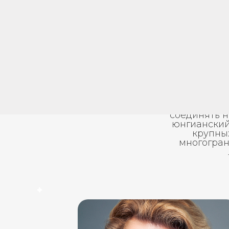
Лидия Сури
психотерап
соединять 
юнгианский
крупных
многогран