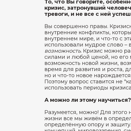
То, что Вы говорите, особен
кризис, затронувший человеч
тревоги, и не все с ней усп
Вы совершенно правы. Кризис
внутренние конфликты, которы
внутреннем мире, и что-то с э
использовали мудрое слово – 
возможность
. Кризис можно ра
силами и любой ценой, но его 
возможность новой жизни, воз
время для развития и роста, д
но и что-то новое нарождается
Поэтому вопрос ставится не "к
использовать периоды кризиса
А можно ли этому научиться?
Разумеется, можно! Для этого 
жизни все мы живём в определ
определённую опору и защиту. 
концепций, мировоззрения, си