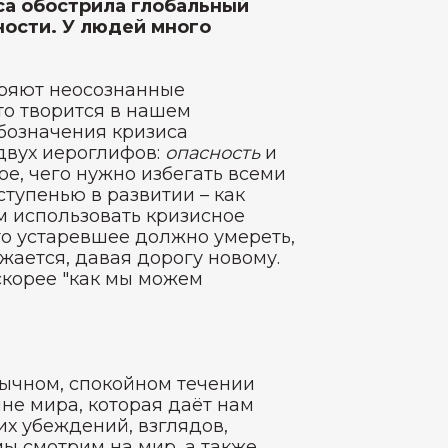
уса обострила глобальный
ности. У людей много
тряют неосознанные
то творится в нашем
обозначения кризиса
двух иероглифов:
опасность
и
ое, чего нужно избегать всеми
ступенью в развитии – как
м использовать кризисное
то устаревшее должно умереть,
жается, давая дорогу новому.
 скорее "как мы можем
обычном, спокойном течении
не мира, которая даёт нам
их убеждений, взглядов,
мы смотрим на мир, а также