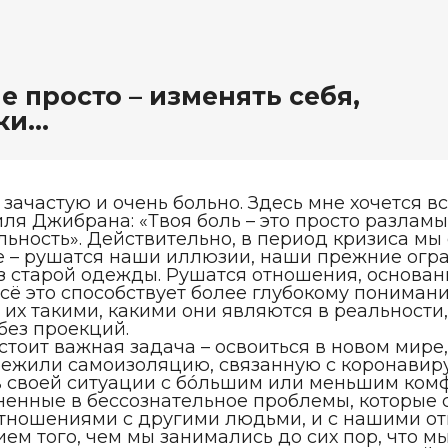
е просто – изменять себя,
ки…
а зачастую и очень больно. Здесь мне хочется 
ля Джибрана: «Твоя боль – это просто разлам
ность». Действительно, в период кризиса мы 
е – рушатся наши иллюзии, наши прежние огр
из старой одежды. Рушатся отношения, основа
сё это способствует более глубокому понимани
 их такими, какими они являются в реальности
без проекций.
тоит важная задача – освоиться в новом мире,
режили самоизоляцию, связанную с коронавир
в своей ситуации с бóльшим или меньшим комф
енные в бессознательное проблемы, которые 
ношениями с другими людьми, и с нашими о
ем того, чем мы занимались до сих пор, что м