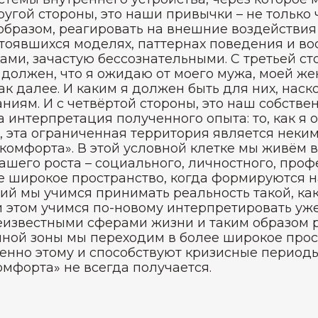
угой стороны, это наши привычки – не только ч
бразом, реагировать на внешние воздействия 
стоявшихся моделях, паттернах поведения и во
и, зачастую бессознательными. С третьей ст
о должен, что я ожидаю от моего мужа, моей же
ак далее. И каким я должен быть для них, нас
ниям. И с четвёртой стороны, это наш собстве
а интерпретация полученного опыта: то, как я 
т, эта ограниченная территория является неки
 комфорта». В этой условной клетке мы живём 
ашего роста – социального, личностного, проф
е широкое пространство, когда формируются 
ий мы учимся принимать реальность такой, кака
 этом учимся по-новому интерпретировать уж
еизвестными сферами жизни и таким образом р
чной зоны мы переходим в более широкое прос
енно этому и способствуют кризисные периоды
омфорта» не всегда получается.