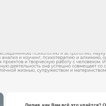
РУБРИКА «БЛИЦ-ИНТЕРВЬЮ»
ПЕРСОНА: Лидия Сурина
на – кандидат химических наук, аналитически
евт, коуч, ректор Академии глубинной психоло
несоединимое
:
психологию и астрологию, науку 
 анализ и коучинг, психотерапию и алхимию, 
 проектов и творческую работу с человеком. И
ную деятельность она успешно совмещает со 
личной жизнью, супружеством и материнством
Лидия, как Вам всё это удаётся? 