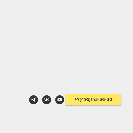
лаках
+7(495)145-36-30