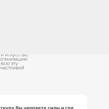
й психолог,
гии – умеет
и искусство,
организацию
 всю эту
счастливой
.
Откуда Вы черпаете силы и где