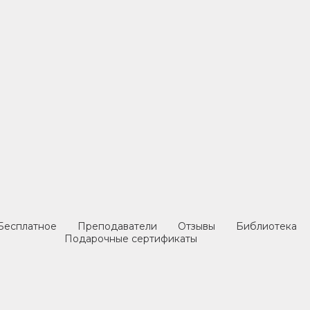
Интервью: Е. Зинченко.
сство танцевать на об
Бесплатное
Преподаватели
Отзывы
Библиотека
Подарочные сертификаты