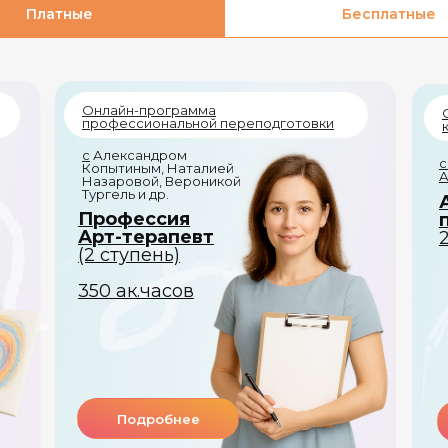
Платные
Бесплатные
Онлайн-программа
профессиональной переподготовки
с
Александром
с
Копытиным, Наталией
А
Назаровой, Вероникой
Тургель и др.
Профессия
Арт-терапевт
(2 ступень)
350 ак.часов
Подробнее