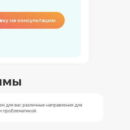
Варвара Сидорова
«Возможности арт-
ся
терапии для работы
с женской
вку на консультацию
?»
проблематикой»
Подробнее
ммы
м для вас различные направления для
и проблематикой.
переподготовки
1+2 ступень)