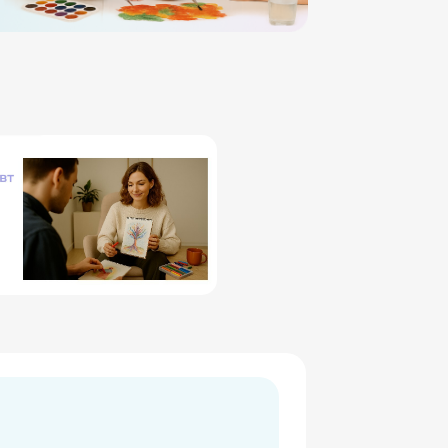
М
астер-класс
Екатерина Позднякова,
Элиана Маркман,