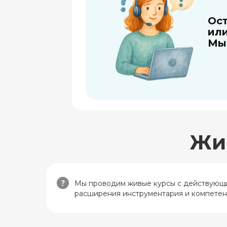
«
«Попробуйте
Попробовать бесплатно
Попробовать бесплатно
Ос
о
себя в роли
или
арт-
Мы
терапевта!»
Подробнее
Жи
Мы проводим живые курсы с действующим
расширения инструментария и компетенц