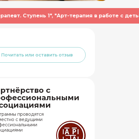
пень 1", "Арт-терапия в работе с детьми, под
о-то про
социацию арт-
ерапию
 такое предусмотрено
Почитать или оставить отзыв
что-то про возможности
пления в проф.сообщества
ртнёрство с
рофессиональными
ссоциациями
ощь с развитием
граммы проводятся
чного
местно с ведущими
енда
фессиональными
оциациями