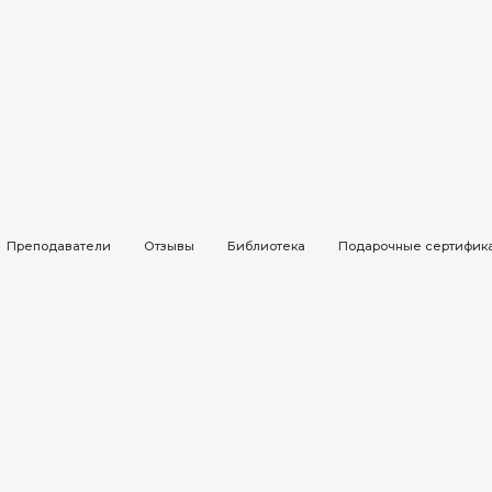
ивать практику
школа
Преподаватели
Отзывы
Библиотека
Подарочные сертифик
 в сфере арт-
ущих экспертов
 в процессе обучения
8-77/01299406 от 16.04.2024 г