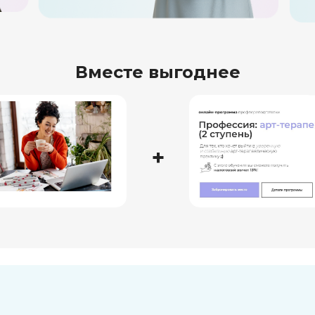
Вместе выгоднее
+
В
ебинар-лекция
А
рт-сериал
го начать?
ероника Тургель