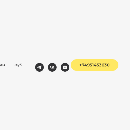
+74951453630
аты
Клуб