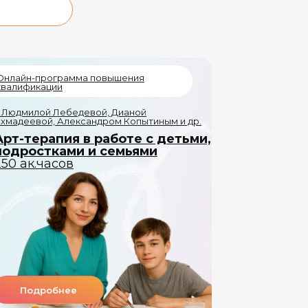
Онлайн-программа повышения
квалификации
 Людмилой Лебедевой, Дианой
хмадеевой, Александром Копытиным и др.
Арт-терапия в работе с детьми,
подростками и семьями
250 ак.часов
Подробнее