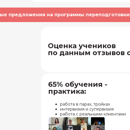
ожения на программы переподготовки. Открыт на
75% обучения -
практика:
Оценка учеников
работа в парах, тройках
по данным отзывов 
интервизия и супервизия
работа с реальными клиентами
65% обучения -
практика:
работа в парах, тройках
Первые
интервизия и супервизия
работа с реальными клиентами
клиенты