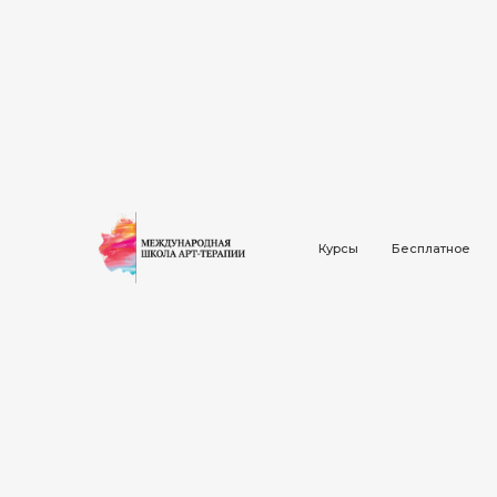
Учим, вдохновняем, помогаем разв
Международная 
арт-терапии
Курсы
Бесплатное
Профессиональная переподготовка
терапии
40+ тематических программ
от вед
работа с реальными клиентами
уже
образовательная лицензия №Л035-0129
Подобрать программу