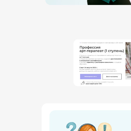
О
нлайн-квест
Не знаете
с че
В