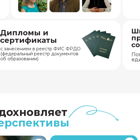
Ш
Дипломы и
п
сертификаты
со
с занесением в реестр ФИС ФРДО
(федеральный реестр документов
По
об образовании)
ед
вдохновляет
перспективы