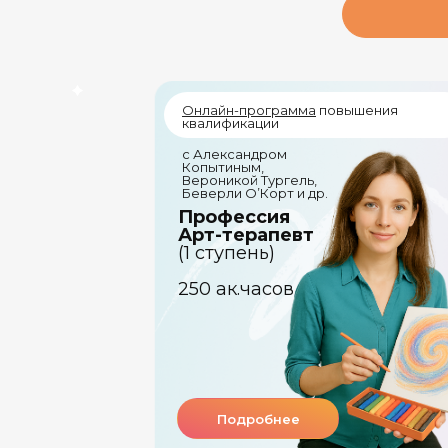
Онлайн-программа
повышения
квалификации
с Александром
Копытиным,
Вероникой Тургель,
Беверли О’Корт и др.
Профессия
Арт-терапевт
(1 ступень)
250 ак.часов
Подробнее