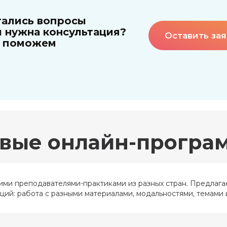
Арт-терапия для всех:
«Как творчество
тались вопросы
т саморазвития до
помогает справить
решения сложных
 нужна консультация?
с болью и не
Оставить зая
проблем»
потеряться во тьме
 поможем
Подробнее
Подробнее
вые онлайн-програ
и преподавателями-практиками из разных стран. Предлагае
Онлайн-программа
ий: работа с разными материалами, модальностями, темами 
профессиональной 
Профессия
Арт-терапевт
(