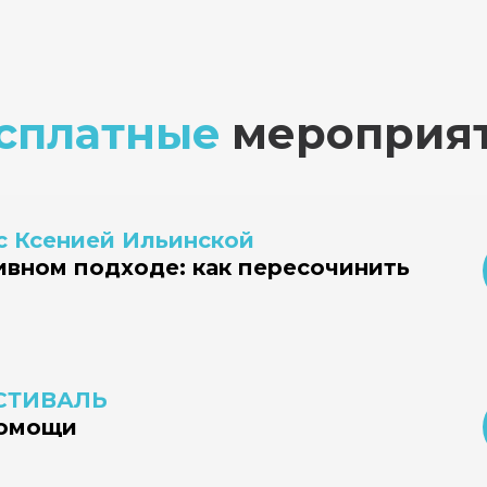
600 ак.часов
сплатные
мероприя
с Ксенией Ильинской
Подробнее
ивном подходе: как пересочинить
СТИВАЛЬ
помощи