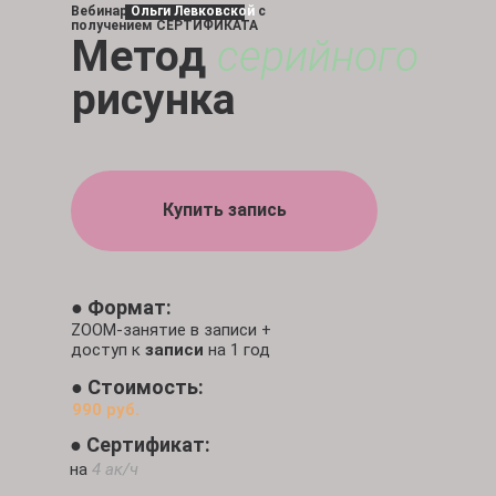
Вебинар
Ольги Левковской
с
получением СЕРТИФИКАТА
Метод
серийного
рисунка
Купить запись
●
Формат:
ZOOM-занятие в записи +
доступ к
записи
на 1 год
●
Стоимость:
990 руб.
●
Сертификат:
на
4 ак/ч