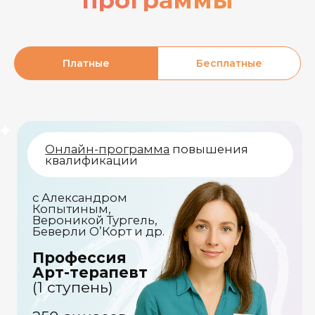
Платные
Бесплатные
О
нлайн-квест
В
ебинар-лекция
Вероника Тургель
«Попробуйте
«Арт-терапия
себя в роли
для всех:
арт-
от саморазвития
терапевта!»
до решения
сложных