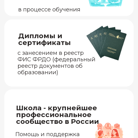
Творческая реализация и
развитие в профессии
Доход
Прикладные техники и
инструменты
для работы с актуальными
запросами (тревога, депрессия,
травма и т.д.)
Работа с собой
и самопомощь
Расширение
компетенций