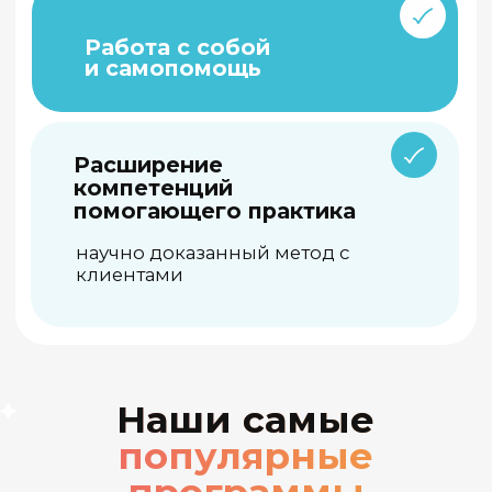
Подробнее
Онлайн-программа повышения
квалификации
с Людмилой Лебедевой, Дианой
Ахмадеевой, Александром Копытиным
и др.
Арт-терапия в работе с
детьми, подростками и
семьями
250 ак.часов
Подробнее