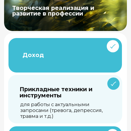
Профессия
Арт-терапевт
(1 ступень)
250 ак.часов
Подробнее
Онлайн-программа
профессиональной
переподготовки
с
Александром
Копытиным, Наталией
Назаровой, Вероникой
Тургель и др.
Профессия
Арт-терапевт
(2 ступень)
350 ак.часов