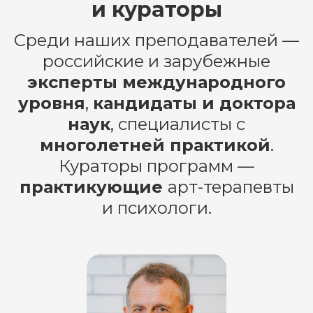
и кураторы
Среди наших преподавателей —
российские и зарубежные
эксперты международного
уровня
,
кандидаты и доктора
наук
, специалисты с
многолетней практикой
.
Кураторы программ —
практикующие
арт-терапевты
Остались вопросы?
и психологи.
Нужна помощь? Наши
консультанты Валерия и Данил с
удовольствием вам помогут!
Тел.:
+74951453630
или оставьте
заявку в нашем Телеграм боте,
или напишите в Вконтакте и мы
сами с вами свяжемся!»