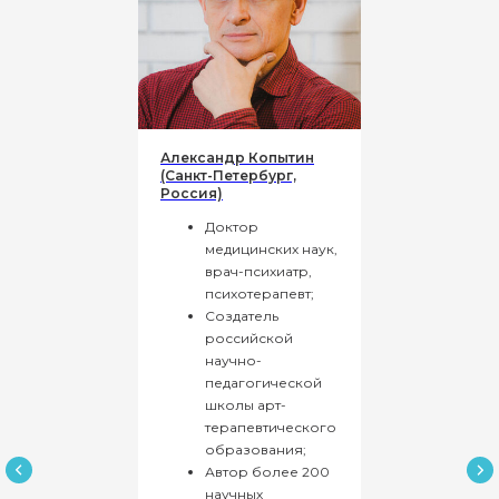
Оставить заявку в тг
Оставить заявку в ВК
Наш отдел заботы:
Александр Копытин
(Санкт-Петербург,
Россия)
Доктор
медицинских наук,
врач-психиатр,
+7 993 505 29 99
+7 963 449 22 18
психотерапевт;
Валерия
Данил
Создатель
российской
научно-
педагогической
Отдел заботы может позвонить
Вам с номеров:
школы арт-
терапевтического
+7 495 145 37 71
образования;
+7 495 128 68 00
Автор более 200
+7 495 145 36 30
научных
+7 495 148 58 85