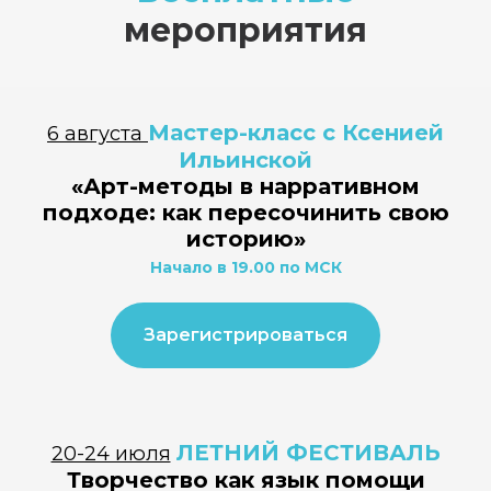
мероприятия
35+
40+
препод
из 
образовательных
преподавателей
Велико
программ
из разных стран
Австрии
Эстони
и
Мастер-класс с Ксенией
6 августа
Ильинской
«Арт-методы в нарративном
подходе: как пересочинить свою
историю»
Начало в 19.00 по МСК
Зарегистрироваться
ЛЕТНИЙ ФЕСТИВАЛЬ
20-24 июля
Творчество как язык помощи