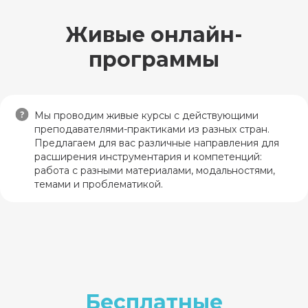
Обучение у ведущих
российских и
Живые онлайн-
западных ученых и
практиков
.
программы
Возможность начать
практику сразу
—
готовые планы и
алгоритмы,
Мы проводим живые курсы с действующими
сопровождение
преподавателями-практиками из разных стран.
кураторами и
супервизорами, первые
Предлагаем для вас различные направления для
клиенты для практики
расширения инструментария и компетенций:
от Школы
работа с разными материалами, модальностями,
темами и проблематикой.
Сертификаты и
дипломы,
признанные
в профсообществе
России.
25 000+
5+ лет
Рассрочка и гибкий
учеников
обучаем
формат
— учитесь, не
прошли
арт-терапевтов
выходя из дома
обучение
онлайн
Бесплатные