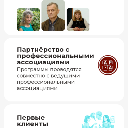
Школа - крупнейшее
профессиональное
сообщество в России
Помощь и поддержка
единомышненников
Арт-терапия
вдохновляет
и открывает
перспективы