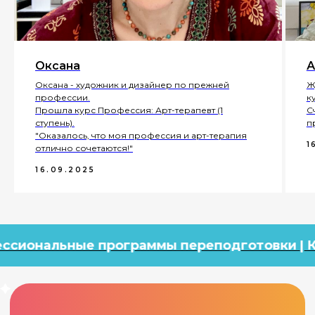
Оксана
А
Оксана - художник и дизайнер по прежней
Ж
профессии.
к
Прошла курс Профессия: Арт-терапевт (1
С
ступень).
п
"Оказалось, что моя профессия и арт-терапия
1
отлично сочетаются!"
16.09.2025
е программы переподготовки | Короткие пр