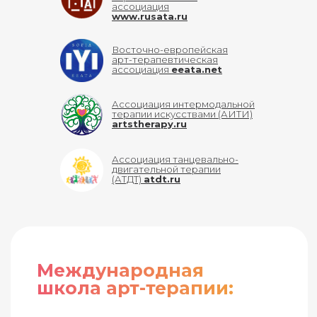
ассоциация
www.rusata.ru
Восточно-европейская
арт-терапевтическая
ассоциация
eeata.net
Ассоциация интермодальной
терапии искусствами (АИТИ)
artstherapy.ru
Ассоциация танцевально-
двигательной терапии
(АТДТ)
atdt.ru