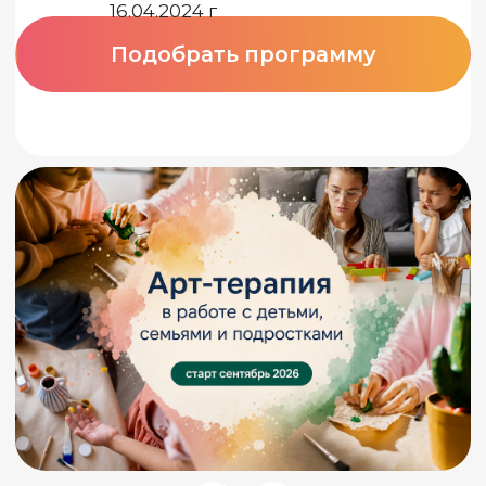
75% обучения -
практика:
Оценка учеников
по данным
работа в парах, тройках
отзывов с
интервизия и супервизия
Яндекса
работа с реальными
клиентами