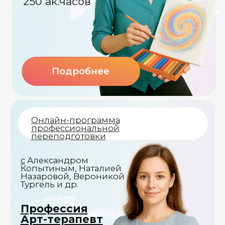
проблем»
Подробнее
Подробнее
М
астер-класс
А
рт-сериал
Екатерина
Позднякова, Элиана
Маркман, Варвара
Сидорова
«Как творчество
помогает
«Возможности арт-
справиться с болью
терапии для работы
Остались вопросы
и не потеряться во
с женской
тьме?»
проблематикой»
или нужна консультация?
Мы поможем
Подробнее
Подробнее
Оставить заявку на консультацию