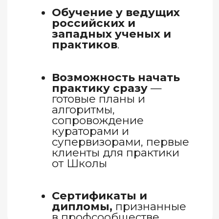
Российская арт-терапевтическая
ассоциация www.rusata.ru
Ассоциация интермодальной
терапии искусствами (АИТИ)
artstherapy.ru
Ассоциация танцевально-
двигательной терапии (АТДТ)
atdt.ru
Восточно-европейская арт-
терапевтическая ассоциация
eeata.net