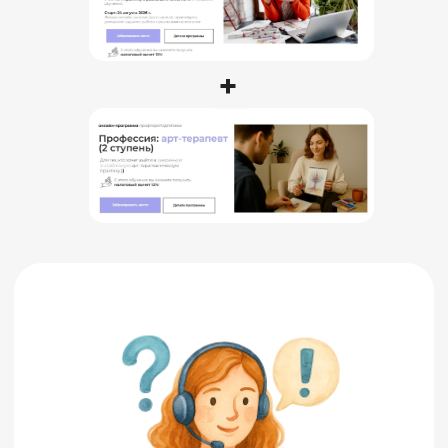
+
Как освоить профессию
арт-терапевта и начать
практику за 7 месяцев?
Попробовать