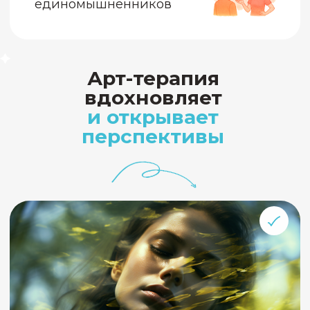
помогающего практика
научно доказанный метод с
клиентами
Наши самые
популярные
программы
Онлайн-программа
повышения
квалификации
с Александром
Копытиным,
Вероникой Тургель,
Беверли О’Корт и др.