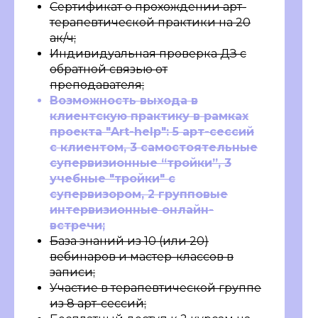
Сертификат о прохождении арт-
терапевтической практики на 20
ак/ч;
Индивидуальная проверка ДЗ с
обратной связью от
преподавателя;
Возможность выхода в
клиентскую практику в рамках
проекта "Art-help": 5 арт-сессий
с клиентом, 3 самостоятельные
супервизионные “тройки”, 3
учебные "тройки" с
супервизором, 2 групповые
интервизионные онлайн-
встречи;
База знаний из 10 (или 20)
вебинаров и мастер-классов в
записи;
Участие в терапевтической группе
из 8 арт-сессий;