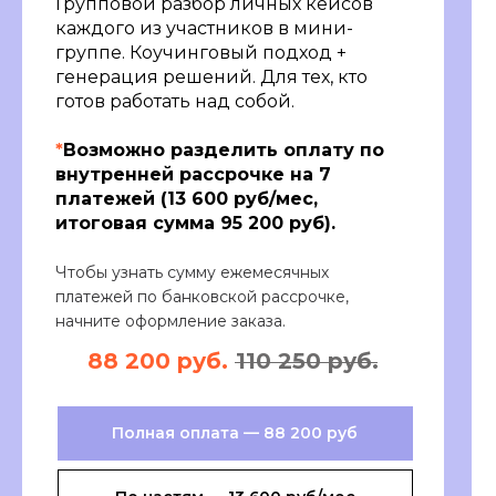
Групповой разбор личных кейсов
Нужна помощь? Наши
каждого из участников в мини-
консультанты Валерия и Данил с
группе. Коучинговый подход +
удовольствием вам помогут!
генерация решений. Для тех, кто
Тел.:
+74951453630
или оставьте
готов работать над собой.
заявку нам в WhatsApp и мы
сами с вами свяжемся!
*
Возможно разделить оплату по
внутренней рассрочке на 7
WhatsApp
платежей
(13 600 руб/мес,
итоговая сумма 95 200 руб).
Чтобы узнать сумму ежемесячных
Наш отдел заботы:
платежей по банковской рассрочке,
начните оформление заказа.
88 200 руб.
110 250 руб.
Полная оплата — 88 200 руб
+7 993 505 29 99
+7 963 449 22 18
Валерия
Данил