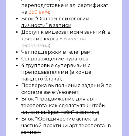
переподготовке и эл. сертификат
на
350 ак/ч
;
Блок “Основы психологии
личности” в записи;
Доступ к видеозаписям занятий: в
течение курса +
6 мес. по
окончании
;
Чат поддержки в телеграм;
Сопровождение куратора;
4 групповые супервизии с
преподавателями (в конце
каждого блока);
Проверка выполнения заданий по
системе зачет/незачет;
Блок "Продвижение для арт-
терапевта: как сделать так, чтобы
клиент выбрал тебя" в записи;
Блок "Юридические аспекты
частной практики арт-терапевта" в
записи;