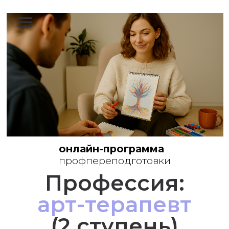
онлайн-программа
профпереподготовки
Профессия:
арт-терапевт
(2 ступень)
Старт в октябре 2026 года
Для тех, кто хочет выйти в
уверенную и стабильную
арт-
терапевтическую практику